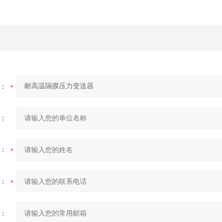
：
：
：
：
：