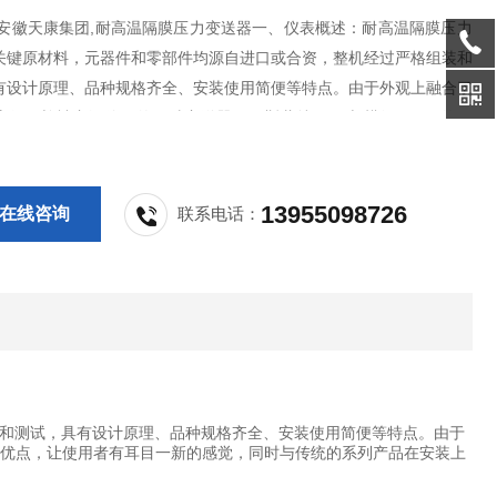
,安徽天康集团,耐高温隔膜压力变送器一、仪表概述：耐高温隔膜压力
关键原材料，元器件和零部件均源自进口或合资，整机经过严格组装和
有设计原理、品种规格齐全、安装使用简便等特点。由于外观上融合了
流行，并被广泛使用的两种变送器（罗斯蒙特3051与横河EJA）的结
让使用者有耳目一新的感觉，同时与传统的系列产品在安装上可直接替
强的通用性和替代能力。二、测
13955098726
在线咨询
联系电话：
和测试，具有设计原理、品种规格齐全、安装使用简便等特点。由于
结构优点，让使用者有耳目一新的感觉，同时与传统的系列产品在安装上