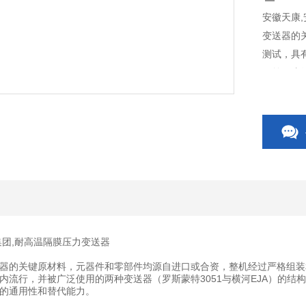
安徽天康
变送器的
测试，具
目前国内
构优点，
换，有很
集团,耐高温隔膜压力变送器
器的关键原材料，元器件和零部件均源自进口或合资，整机经过严格组装
内流行，并被广泛使用的两种变送器（罗斯蒙特3051与横河EJA）的
的通用性和替代能力。