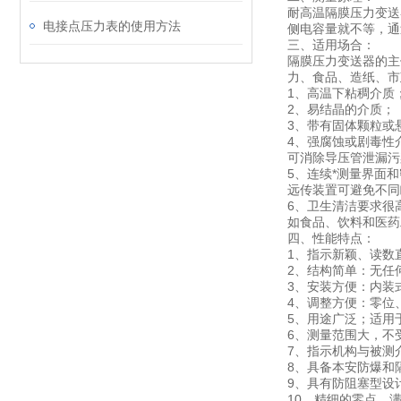
耐高温隔膜压力变送
电接点压力表的使用方法
侧电容量就不等，通
三、适用场合：
隔膜压力变送器的主
力、食品、造纸、
1、高温下粘稠介质
2、易结晶的介质；
3、带有固体颗粒或
4、强腐蚀或剧毒性
可消除导压管泄漏污
5、连续*测量界面
远传装置可避免不同
6、卫生清洁要求很
如食品、饮料和医药
四、性能特点：
1、指示新颖、读数
2、结构简单：无任
3、安装方便：内装
4、调整方便：零位
5、用途广泛；适用
6、测量范围大，不
7、指示机构与被测
8、具备本安防爆和
9、具有防阻塞型设
10、精细的零点、