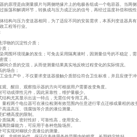
器的原理是由测量膜片与两侧绝缘片上的电极各组成一个电容器。当两侧
过振荡和解调环节，转换成与压力成正比的信号，再经过温度补偿和线性
体结构与压力变送器相同，为了适应不同的安装需求，本系列变送器具有
市政工程等行业。
；
悬浮物的沉淀性介质；
介质；
染周围环境现象的发生；可免去采用隔离液时，因测量信号的不稳定，
和密度；
瞬间介质的交混，从而使测量结果真实地反映过程变化的实际情况。
高的场合；
工业生产中，不仅要求变送器接触介质部位符合卫生标准，并且应便于冲
直观、醒目、观察指示器的方向可根据用户需要改变角度。
何可动或弹性元件，因此呆靠性，维护量极少。
式结构尤其显示出这一特点，无需任何专用工具。
、量程两个电位器可在液位检测有效范围内任意进行零点迁移或量程的改
于高温高压、强腐蚀等介质的液位测量。
受贮槽高度的限制。
介质隔离，密封性好，可靠性高，使用安全。
隔离防爆能力，可应用于各种危险场所。
计可实现对糊状介质液位的测量。
满程、非线性补偿，保证仪表使用条件范围内的精度，长期稳定性好。