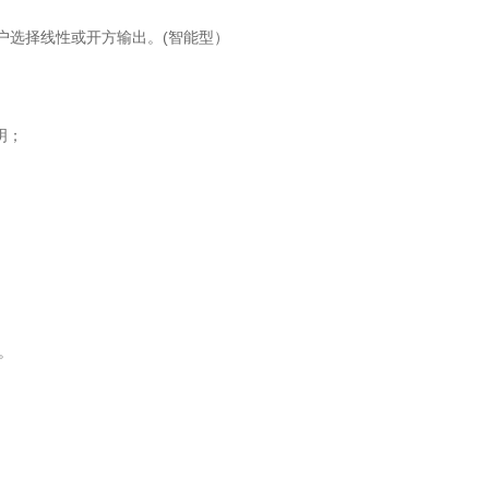
用户选择线性或开方输出。(智能型）
明；
。