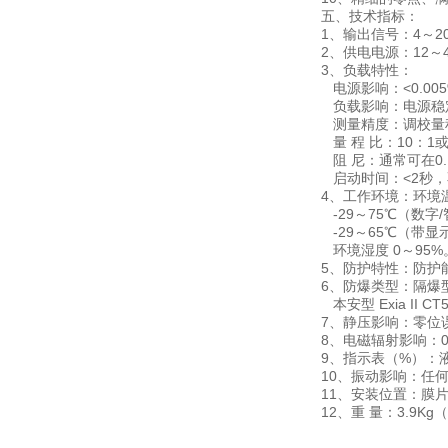
五、技术指标：
1、输出信号：4～2
2、供电电源：12～4
3、负载特性：
电源影响：<0.00
负载影响：电源稳
测量精度：调校量程的
量 程 比：10：1或
阻 尼：通常可在0
启动时间：<2秒，
4、工作环境：环境温
-29～75℃（数字
-29～65℃（带显
环境湿度 0～95%
5、防护特性：防护能力
6、防爆类型：隔爆型 Ex
本安型 Exia II CT
7、静压影响：零位误
8、电磁辐射影响：0.
9、指示表（%）：液
10、振动影响：任何方
11、安装位置：膜
12、重 量：3.9K