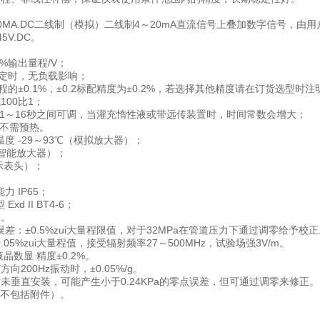
0MA.DC二线制（模拟）二线制4～20mA直流信号上叠加数字信号，由
5V.DC。
5%输出量程/V；
定时，无负载影响；
±0.1%，±0.2标配精度为±0.2%，若选择其他精度请在订货选型时注
100比1；
.1～16秒之间可调，当灌充惰性液或带远传装置时，时间常数会增大；
不需预热。
度 -29～93℃（模拟放大器）；
/智能放大器）；
示表头）；
。
 IP65；
d II BT4-6；
5。
差：±0.5%zui大量程限值，对于32MPa在管道压力下通过调零给予校正
05%zui大量程值，接受辐射频率27～500MHz，试验场强3V/m。
晶数显 精度±0.2%。
向200Hz振动时，±0.05%/g。
片未垂直安装，可能产生小于0.24KPa的零点误差，但可通过调零来修正。
g（不包括附件）。