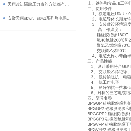
山、铁路和食品加工等
天康改进隔膜压力表的方法都有哪些？
二、使用条件：
1、额定电压U0/U：0.6
安徽天康sbwr、sbwz系列热电偶、热电阻温度变送器产品介绍
2、电缆导体长期允许高
3、安装敷设环境温度不
高工作温度：
硅橡胶绝缘180℃
氟46绝缘200℃和2
聚氯乙烯绝缘70℃
交联聚乙烯90℃
4、电缆允许小弯曲半径不
三、产品性能：
1、设计采用符合GB/T
2、 交联聚乙烯绝缘
3、 低传输阻抗，电
4、 低工作电容
5、 良好的抗干扰和
6、对称的三芯电缆结
四、型号名称：
BPGGP 硅橡胶绝缘
BPGGP2 硅橡胶绝
BPGGPP2 硅橡胶
BPGGP3 硅橡胶绝
BPGVFP 硅橡胶绝
BPGVFP2 硅橡胶