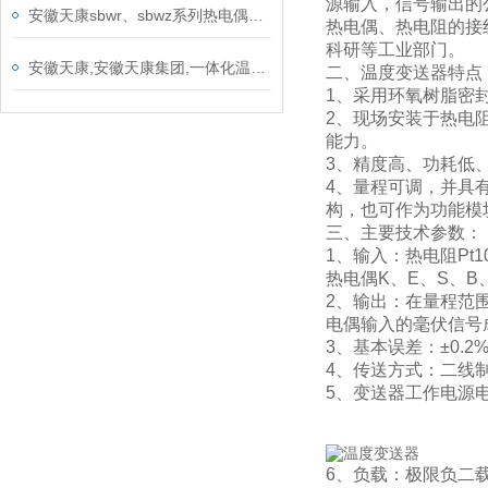
源输入，信号输出的
安徽天康sbwr、sbwz系列热电偶、热电阻温度变送器产品介绍
热电偶、热电阻的接
科研等工业部门。
安徽天康,安徽天康集团,一体化温度变送器概述
二、温度变送器特点
1、采用环氧树脂密
2、现场安装于热电
能力。
3、精度高、功耗低
4、量程可调，并具
构，也可作为功能模
三、主要技术参数：
1、输入：热电阻Pt10
热电偶K、E、S、B
2、输出：在量程范
电偶输入的毫伏信号
3、基本误差：±0.2%
4、传送方式：二线
5、变送器工作电源电压
6、负载：极限负二