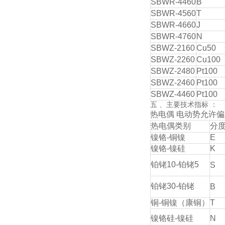
SBWR-4460
B
SBWR-4560
T
SBWR-4660
J
SBWR-4760
N
SBWZ-2160
Cu50
SBWZ-2260
Cu100
SBWZ-2480
Pt100
SBWZ-2460
Pt100
SBWZ-4460
Pt100
五 、主要技术指标 ：
热电偶 电动势允许
热电偶类别
分
镍铬-铜镍
E
镍铬-镍硅
K
铂铑10-铂铑5
S
铂铑30-铂铑
B
铜-铜镍（康铜）
T
镍铬硅-镍硅
N