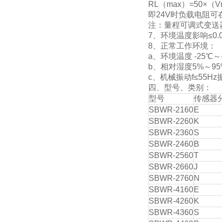
RL（max）=50×（V
即24V时负载电阻可
注：量程可调式变送
7、环境温度影响≤0.
8、正常工作环境：
a、环境温度 -25℃～
b、相对湿度5%～95
c、机械振动f≤55Hz
四、型号、类别：
型号
传感器
SBWR-2160
E
SBWR-2260
K
SBWR-2360
S
SBWR-2460
B
SBWR-2560
T
SBWR-2660
J
SBWR-2760
N
SBWR-4160
E
SBWR-4260
K
SBWR-4360
S