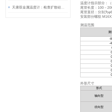
温度计指示部分：（按
天康双金属温度计：检查扩散硅压力变送器的电路
尾管长度：100－20
尾管直径：分别为φ6、
安装部分螺纹:M16X1
测温范围
测
-
-
外形尺寸
形式
轴向型
径向型