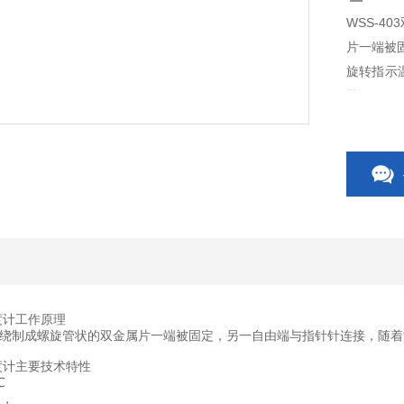
WSS-
片一端被
旋转指示
范围：-8
外径表示）
分别为φ
温度计工作原理
绕制成螺旋管状的双金属片一端被固定，另一自由端与指针针连接，随着
温度计主要技术特性
℃
级，