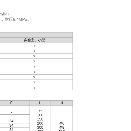
mm时）
锈钢，耐压6.4MPa。
围
实验室、小型
√
√
√
√
√
√
√
√
√
E
L
d
-
75
-
100
-
150
34
200
Φ6
34
300
Φ8
34