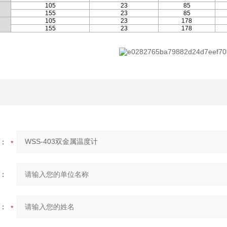
105
23
85
155
23
85
105
23
178
155
23
178
：
：
：