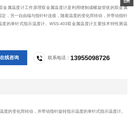
403双金属温度计工作原理双金属温度计是利用绕制成螺旋管状的双金属
固定，另一自由端与指针针连接，随着温度的变化而转动，并带动指针
温度的单针式指示温度计。WSS-403双金属温度计主要技术特性测温
0-600℃**度等级：1.0 /1.5级，温度计指示部分：（按温度计标度盘的
分φ60、φ100、φ150mm.尾管长度：100－2000mm。尾管直径：
13955098726
在线咨询
联系电话：
温度的变化而转动，并带动指针旋转指示温度的单针式指示温度计。