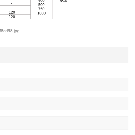
400
Φ10
-
500
-
750
120
1000
120