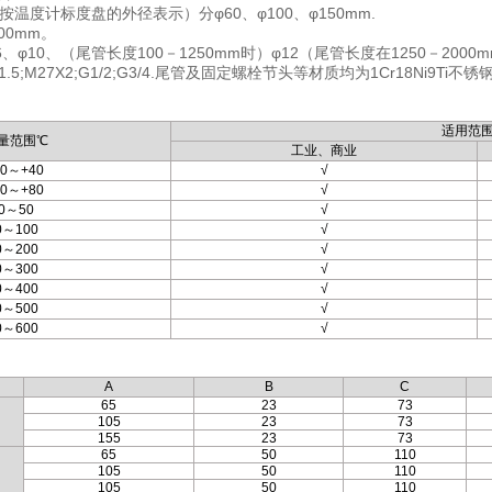
温度计标度盘的外径表示）分φ60、φ100、φ150mm.
00mm。
φ10、（尾管长度100－1250mm时）φ12（尾管长度在1250－2000
.5;M27X2;G1/2;G3/4.尾管及固定螺栓节头等材质均为1Cr18Ni9Ti不
适用范
量范围℃
工业、商业
80～+40
√
40～+80
√
0～50
√
0～100
√
0～200
√
0～300
√
0～400
√
0～500
√
0～600
√
A
B
C
65
23
73
105
23
73
155
23
73
65
50
110
105
50
110
105
50
110