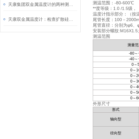
测温范围：-80-600℃
天康集团双金属温度计的两种测量误区
**度等级：1.0 /1.5级，
温度计指示部分：（按温度
天康双金属温度计：检查扩散硅压力变送器的电路
尾管长度：100－2000
尾管直径：分别为φ6、φ1
安装部分螺纹:M16X1.5
测温范围
测量范
-80～
-40～
0～
0～1
0～2
0～3
0～4
0～5
0～6
外形尺寸
形式
轴向型
径向型