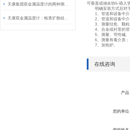
可垂直或倾余协5-插入
天康集团双金属温度计的两种测量误区
明确安装方式后对于细
1、管道和设备中介质工
天康双金属温度计：检查扩散硅压力变送器的电路
2、管道和设备中介质
3、测量结焦、颗粒
4、合金或衬里的管
5、测量、苛性碱、
6、测量有毒介质；
7、加热炉。
在线咨询
产品
您的单位
您的姓名