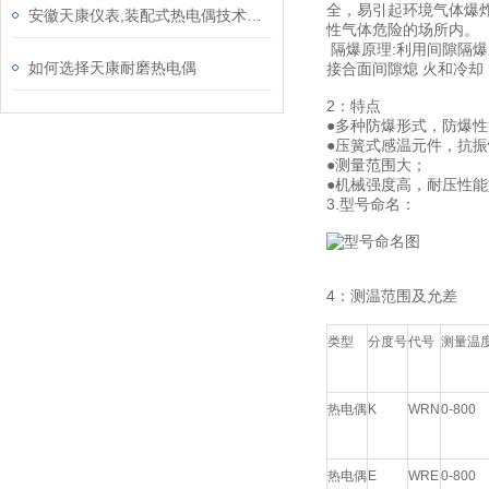
全，易引起环境气体爆炸
安徽天康仪表,装配式热电偶技术参数
性气体危险的场所内。
隔爆原理:利用间隙隔
如何选择天康耐磨热电偶
接合面间隙熄 火和冷
2：特点
●多种防爆形式，防爆
●压簧式感温元件，抗
●测量范围大；
●机械强度高，耐压性能
3.型号命名：
4：测温范围及允差
类型
分度号
代号
测量温
热电偶
K
WRN
0-800
热电偶
E
WRE
0-800