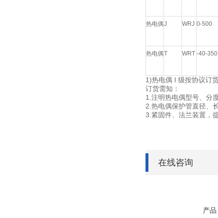
热电偶
J
WRJ
0-500
热电偶
T
WRT
-40-350
1)热电偶 I 级按协议订
订货需知：
1.注明热电偶型号、分
2.热电偶保护管直径、
3.紧固件、法兰装置，
在线咨询
产品