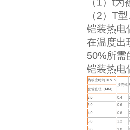
（1）t
（2）T
铠装热
在温度出
50%所
铠装热电
热响应时间T0.5 S
接壳式
套管直径（MM）
2.0
0.4
3.0
0.6
4.0
0.8
5.0
1.2
6.0
2.0