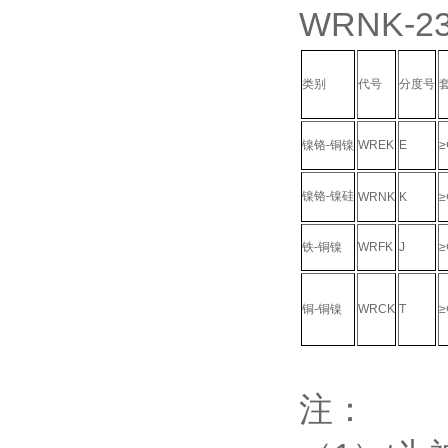
WRNK-
类别
代号
分度号
镍铬-铜镍
WREK
E
≥
镍铬-镍硅
WRNK
K
≥
铁-铜镍
WRFK
J
≥
铜-铜镍
WRCK
T
≥
注：