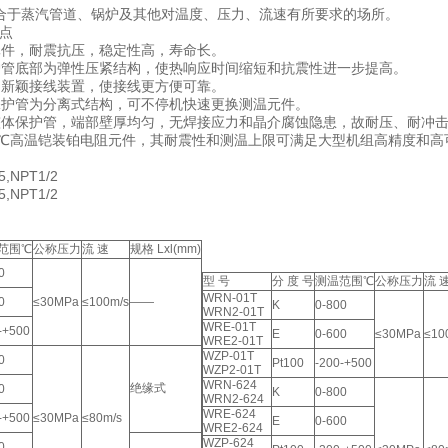
合于蒸汽管道、锅炉及其他对温度、压力、流速有所要求的场所。
点
件，耐震抗压，稳定性高，寿命长。
管底部为弹性压紧结构，使热响应时间缩短和抗震性进一步提高。
新颖接线装置，使接线更方便可靠。
护管为分离式结构，可不停机快速更换测温元件。
体保护管，端部壁厚均匀，无焊接应力和晶介腐蚀隐患，故耐压、耐冲
0℃高温铠装铂电阻元件，其耐震性和测温上限可满足大型机组高精度和高
NPT1/2
NPT1/2
范围℃
公称压力
流 速
规格 Lxl(mm)
0
型 号
分 度 号
测温范围℃
公称压力
流 
WRN-01T
0
≤30MPa
≤100m/s
——
K
0-800
WRN2-01T
WRE-01T
-+500
E
0-600
≤30MPa
≤10
WRE2-01T
WZP-01T
0
Pt100
-200-+500
WZP2-01T
WRN-624
绝缘式
0
K
0-800
WRN2-624
WRE-624
-+500
≤30MPa
≤80m/s
E
0-600
WRE2-624
WZP-624
0