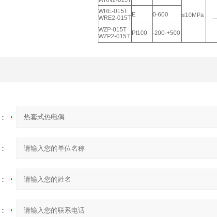
WRN2-015T
WRE-015T
E
0-600
≤10MPa
__
WRE2-015T
WZP-015T
Pt100
-200-+500
WZP2-015T
：
：
：
：