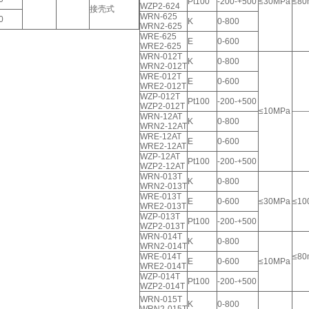
Pt100
-200-+500
≤30MPa
≤80
WZP2-624
接壳式
WRN-625
0
K
0-800
WRN2-625
WRE-625
E
0-600
WRE2-625
WRN-012T
K
0-800
WRN2-012T
WRE-012T
E
0-600
WRE2-012T
WZP-012T
Pt100
-200-+500
WZP2-012T
≤10MPa
——
WRN-12AT
K
0-800
WRN2-12AT
WRE-12AT
E
0-600
WRE2-12AT
WZP-12AT
Pt100
-200-+500
WZP2-12AT
WRN-013T
K
0-800
WRN2-013T
WRE-013T
E
0-600
≤30MPa
≤10
WRE2-013T
WZP-013T
Pt100
-200-+500
WZP2-013T
WRN-014T
K
0-800
WRN2-014T
WRE-014T
≤80
E
0-600
≤10MPa
WRE2-014T
WZP-014T
Pt100
-200-+500
WZP2-014T
WRN-015T
K
0-800