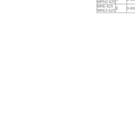
WRN2-625
WRE-625
E
0-60
WRE2-625