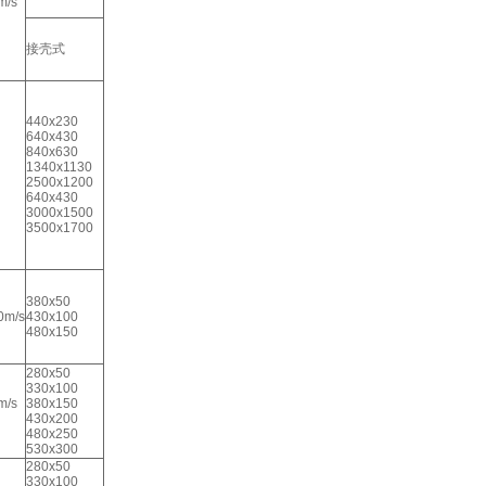
m/s
接壳式
440x230
640x430
840x630
1340x1130
2500x1200
640x430
3000x1500
3500x1700
380x50
0m/s
430x100
480x150
280x50
330x100
m/s
380x150
430x200
480x250
530x300
280x50
330x100