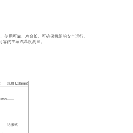
击、使用可靠、寿命长、可确保机组的安全运行。
可靠的主蒸汽温度测量。
速
规格 Lxl(mm)
0m/s
——
绝缘式