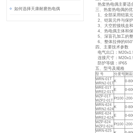
热套热电偶主要适
如何选择天康耐磨热电偶
三、热套热电偶的优
1、全部采用铠装元
2、铠装元件与保护
3、大空腔接线盒和
4、热电偶主体和保
5、深盲孔加工的整
6、整体拉伸的65
四、主要技术参数
电气出口：M20x1.5,
连接尺寸：M20x1.5,
防护等级：IP65
五、型号及规格
型 号
分度号
测温
WRN-01T
K
0-80
WRN2-01T
WRE-01T
E
0-60
WRE2-01T
WZP-01T
Pt100
-200
WZP2-01T
WRN-624
K
0-80
WRN2-624
WRE-624
E
0-60
WRE2-624
WZP-624
Pt100
-200
WZP2-624
WRN-625
K
0-80