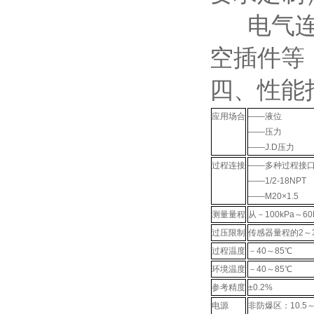
电气连接
空插件等
四、性能
应用场合
——液位
——压力
——J.D压力
过程连接
——多种过程接
——1/2-18NPT
——M20×1.5
测量量程
从－100kPa～60
过压限制
传感器量程的2～
过程温度
－40～85℃
环境温度
－40～85℃
参考精度
±0.2%
电源
非防爆区：10.5～4