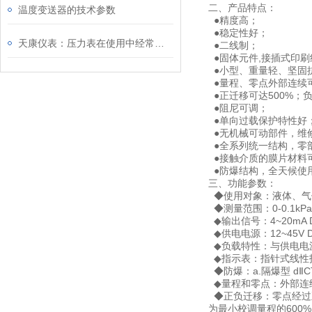
二、产品特点：
温度变送器的技术参数
●精度高；
●稳定性好；
天康仪表：压力表在使用中经常出现的缺点有哪些
●二线制；
●固体元件,接插式印刷
●小型、重量轻、坚固
●量程、零点外部连续
●正迁移可达500%；负
●阻尼可调；
●单向过载保护特性好
●无机械可动部件，维
●全系列统一结构，零
●接触介质的膜片材料可选
●防爆结构，全天候使
三、功能参数：
◆使用对象：液体、气
◆测量范围：0-0.1kPa
◆输出信号：4~20mA 
◆供电电源：12~45V D
◆负载特性：与供电电源
◆指示表：指针式线性指示
◆防爆：a.隔爆型 dⅡCT
◆量程和零点：外部连
◆正负迁移：零点经过正
为最小校调量程的600