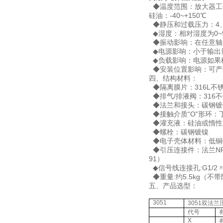
◆温度范围：放大器工作温
硅油：-40~+150℃
◆静压和过载压力：4、1
◆湿度：相对湿度为0~
◆振动影响：在任意轴向上
◆电源影响：小于输出量程
◆负载影响：电源如果
◆安装位置影响：可产生
四、结构材料：
◆隔离膜片：316L不锈钢
◆排气/排液阀：316不
◆法兰和接头：碳钢镀镍
◆接触介质“O"形环：
◆灌充液：硅油或惰性
◆螺栓：碳钢镀镍
◆电子壳体材料：低铜
◆引压连接件：法兰NPT 
91）
◆信号线连接孔:G1/2
◆重量:约5.5kg（不
五、产品选型：
3051
3051双法
代号
X