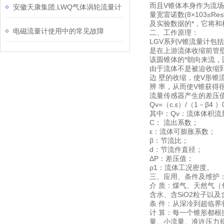
而且V锥体本身作为流场
安徽天康集团,LWQ气体涡轮流量计
量宽雷诺数(8×103
及实验数据的*，它将
电磁流量计使用中的常见故障
二、工作原理：
LGV系列V锥流量计
是在上游流体收缩前管
该圆锥体的*朝向来流
由于流体不是被迫收缩
边 壁的收缩，使V形锥
辨 率，从而使V锥获得
流量传感器产生的差压
Qv=（c.ε）/（1－β4 ）0.
其中：Qv：流体体积流
C： 流出系数；
ε：流体可膨胀系数；
β：节流比；
d：节流件直径；
ΔΡ：差压值；
ρ1：流体工况密度。
三、应用、条件及维护
介 质：煤气、天然气
含水、含SiO2粒子以
条 件：从深冷到超临界状
计 算：每一个锥形都
量、小流量、准许压力