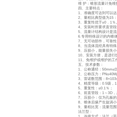
维 护：锥形流量计免
四、主要特点：
1、准确度可达到可以达
2、量程比典型值为15
3、重复性优于±0．1％
4、安装时所要求直管段
5、流量计结构设计是
6.专用特殊设计的内锥
7、无可动部件，可靠
8、当流体流经具有特
9、压损小，能量损失
10、安装方便，是进行
11、免维护或维护的
五、技术参数：
1、公称通经：50mm≤DN
2、公称压力：PN≤40M
3、雷诺数范围：8×103≤
4、精度等级：0.5级，1
5、重复性：≤0.1％；
6、前直管段：1～3D，
7、压损小：仅为孔板的1/
8、锥体后缘产生旋涡
9、量程比宽：流量范围可
法兰型：
1、连接方式：法兰（