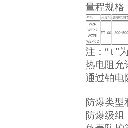
量程规格
型号
分度号
测温范围
WZP
WZP 2
PT100
-200~50
WZPK
WZPK 2
注：“ t
热电阻允
通过铂电阻
防爆类型
防爆级组： d 