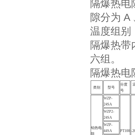
隔爆热电
隙分为 A 
温度组别
隔爆热带内
六组。
隔爆热电
分度
类别
型号
号
WZP-
24SA
WZP2-
24SA
WZP-
铂热电
44SA
PT100
-2
阻