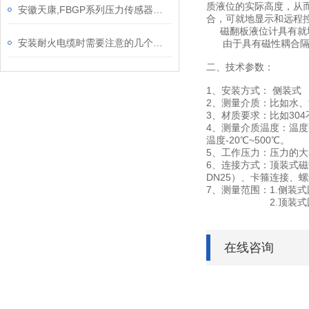
质液位的实际高度，从
安徽天康,FBGP系列压力传感器产品介绍
合，可就地显示和远
磁翻板液位计具有就地
安装耐火电缆时需要注意的几个问题
由于具有磁性耦合隔离
二、技术参数：
1、安装方式： 侧装式
2、测量介质：比如水
3、材质要求：比如30
4、测量介质温度：温
温度-20℃~500℃。
5、工作压力：压力的大
6、连接方式：顶装式磁
DN25）、卡箍连接、
7、测量范围：1.
2.顶装式因为是从
在线咨询