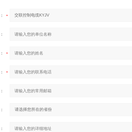
：
：
：
：
：
：
：