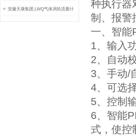
种执行器
安徽天康集团,LWQ气体涡轮流量计
制、报警
一、智能
1、输入
2、自动
3、手动
4、可选
5、控制
6、智能
式，使控