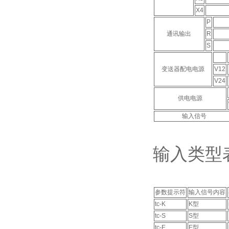
X4
P
通讯输出
R
S
变送器配电电源
V12
V24
供电电源
输入信号
输入类型
参数提示符
输入信号内容
tc-K
K型
tc-S
S型
tc-E
E型