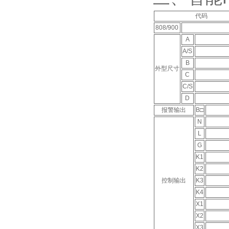
代码
808/900
A
A/S
B
外型尺寸
C
C/S
D
报警输出
B□
N
L
G
K1
K2
控制输出
K3
K4
X1
X2
X3