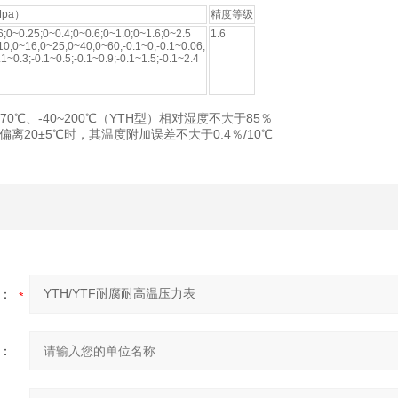
pa）
精度等级
6;0~0.25;0~0.4;0~0.6;0~1.0;0~1.6;0~2.5
1.6
10;0~16;0~25;0~40;0~60;-0.1~0;-0.1~0.06;
.1~0.3;-0.1~0.5;-0.1~0.9;-0.1~1.5;-0.1~2.4
70℃、-40~200℃（YTH型）相对湿度不大于85％
离20±5℃时，其温度附加误差不大于0.4％/10℃
：
：