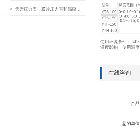
型号
标度范围（M
天康压力表：膜片压力表和隔膜压力表的区别
YTS-100
0~0.1;0~0.1
;0~4;0~6;0~
YTS-150
-0.1~0.15;-0
YTF-150
YTH-100
使用环境条件：-40~
温度影响：使用温度偏
在线咨询
产品
您的单位