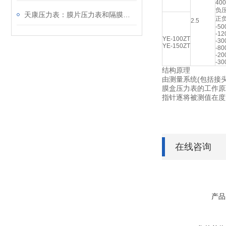
400
负压
天康压力表：膜片压力表和隔膜压力表的区别
正
2.5
-50
-12
YE-100ZT
-30
YE-150ZT
-80
-20
-30
结构原理
由测量系统(包括接
膜盒压力表的工作原
指针逐将被测值在度
在线咨询
产品