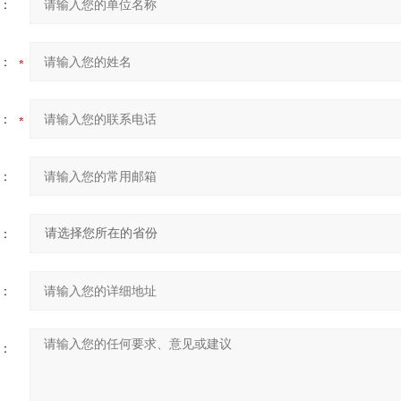
：
：
：
：
：
：
：