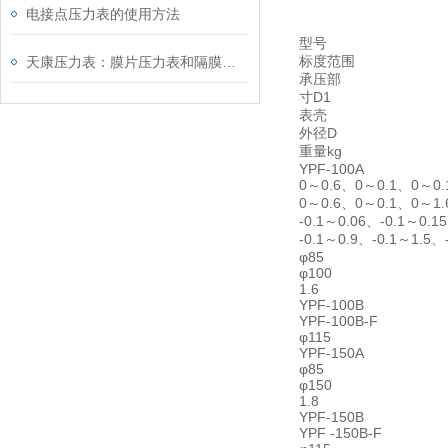
电接点压力表的使用方法
型号
标度范围
天康压力表：膜片压力表和隔膜压力表的区别
承压部
寸D1
表壳
外径D
重量kg
YPF-100A
0～0.6、0～0.1、0～0.
0～0.6、0～0.1、0～1.
-0.1～0.06、-0.1～0.1
-0.1～0.9、-0.1～1.5、
φ85
φ100
1.6
YPF-100B
YPF-100B-F
φ115
YPF-150A
φ85
φ150
1.8
YPF-150B
YPF -150B-F