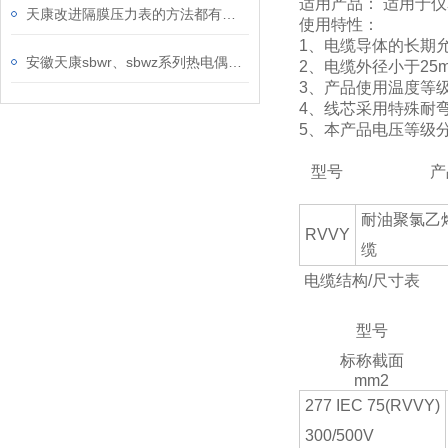
适用产品： 适用于
天康改进隔膜压力表的方法都有哪些？
使用特性：
1、电缆导体的长期
安徽天康sbwr、sbwz系列热电偶、热电阻温度变送器产品介绍
2、电缆外径小于2
3、产品使用温度等
4、线芯采用特殊耐
5、本产品电压等级分为
型号
产
耐油聚氯乙
RVVY
缆
电缆结构/尺寸表
型号
标称截面
mm2
277 IEC 75(RVVY)
300/500V