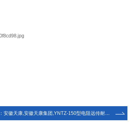
：
安徽天康,安徽天康集团,YNTZ-150型电阻远传耐震压力表产品介绍