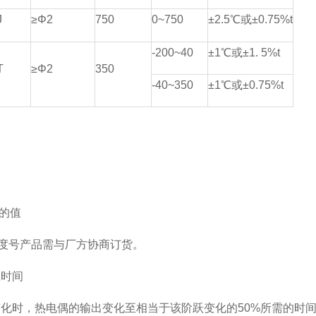
J
≥Φ2
750
0~750
±2.5℃或±0.75%t
-200~40
±1℃或±1. 5%t
T
≥Φ2
350
-40~350
±1℃或±0.75%t
度的值
分度号产品需与厂方协商订货。
响应时间
化时，热电偶的输出变化至相当于该阶跃变化的50%所需的时间