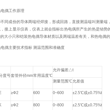
装热电偶工作原理
种不同成份的导体两端经焊接，形成回路，直接测温端叫测量端
流，接上显示仪表，仪表上就会指标出热电偶所产生的热是恸势
势的大小只和铠装热电偶导体材质以及两端温差有关，和热电偶
装热电偶主要技术指标 测温范围和准确度
允许偏差△t
分度号
套管外径mm
常用温度℃
测量范围℃
允差值
E
≥Φ2
600
0~600
±2.5℃或±0.75%t
K
≥Φ2
800
0~800
±2.5℃或±0.75%t