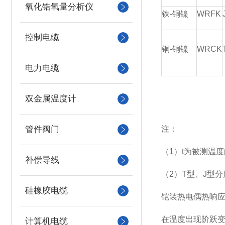
氧化锆氧量分析仪
铁-铜镍
WRFK
控制电缆
铜-铜镍
WRCK
电力电缆
双金属温度计
管件阀门
注：
（1）t为被测温
补偿导线
（2）T型、J型
硅橡胶电缆
铠装热电偶热
在温度出现阶跃变
计算机电缆