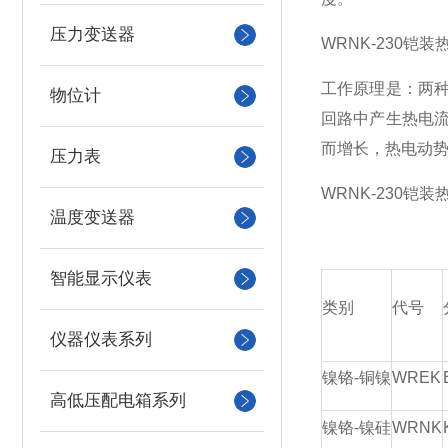
压力变送器
WRNK-230铠
工作原理是：两
物位计
回路中产生热电
而增长，热电动
压力表
WRNK-230铠
温度变送器
智能显示仪表
类别
代号
仪器仪表系列
镍铬-铜镍
WREK
高低压配电箱系列
镍铬-镍硅
WRNK