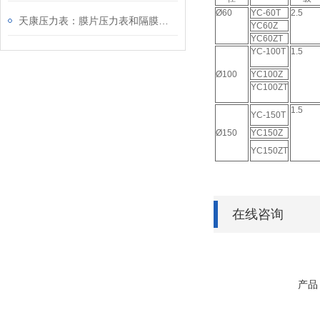
Ø60
YC-60T
2.5
天康压力表：膜片压力表和隔膜压力表的区别
YC60Z
YC60ZT
YC-100T
1.5
Ø100
YC100Z
YC100ZT
1.5
YC-150T
Ø150
YC150Z
YC150ZT
在线咨询
产品