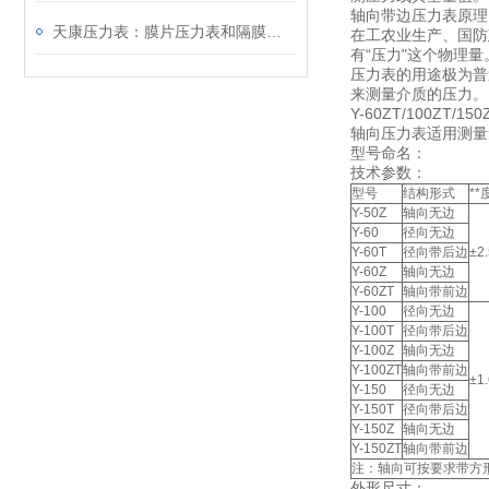
轴向带边压力表原理
天康压力表：膜片压力表和隔膜压力表的区别
在工农业生产、国防
有“压力"这个物理
压力表的用途极为普
来测量介质的压力。
Y-60ZT/100ZT/
轴向压力表适用测量
型号命名：
技术参数：
型号
结构形式
**
Y-50Z
轴向无边
Y-60
径向无边
Y-60T
径向带后边
±2.
Y-60Z
轴向无边
Y-60ZT
轴向带前边
Y-100
径向无边
Y-100T
径向带后边
Y-100Z
轴向无边
Y-100ZT
轴向带前边
±1.
Y-150
径向无边
Y-150T
径向带后边
Y-150Z
轴向无边
Y-150ZT
轴向带前边
注：轴向可按要求带方
外形尺寸：