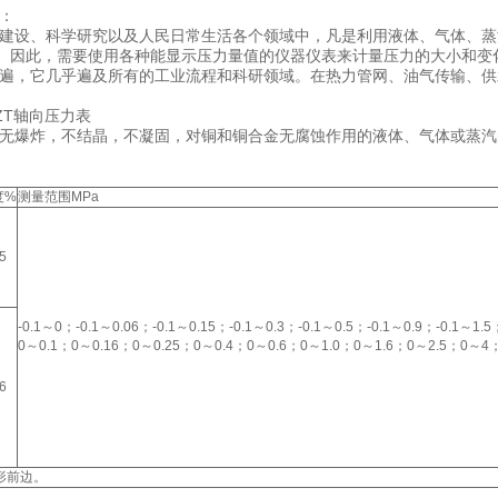
：
建设、科学研究以及人民日常生活各个领域中，凡是利用液体、气体、蒸
量。因此，需要使用各种能显示压力量值的仪器仪表来计量压力的大小和
遍，它几乎遍及所有的工业流程和科研领域。在热力管网、油气传输、供
150ZT轴向压力表
无爆炸，不结晶，不凝固，对铜和铜合金无腐蚀作用的液体、气体或蒸汽
度%
测量范围MPa
5
-0.1～0；-0.1～0.06；-0.1～0.15；-0.1～0.3；-0.1～0.5；-0.1～0.9；-0.1～1.5
0～0.1；0～0.16；0～0.25；0～0.4；0～0.6；0～1.0；0～1.6；0～2.5；0
6
形前边。