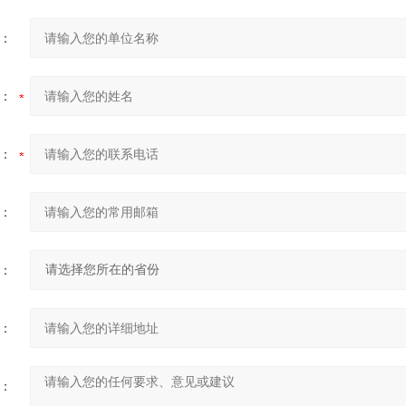
：
：
：
：
：
：
：