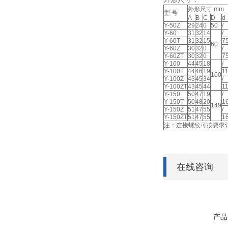
外形尺寸 mm
型 号
A
B
C
D
d
Y-50Z
29
24
0
50
/
Y-60
31
32
14
/
Y-60T
31
32
15
7
60
Y-60Z
30
32
0
/
Y-60ZT
30
32
0
7
Y-100
44
45
18
/
Y-100T
44
46
19
1
100
Y-100Z
43
45
34
/
Y-100ZT
43
45
44
1
Y-150
50
47
19
/
Y-150T
50
48
20
1
149
Y-150Z
51
47
55
/
Y-150ZT
51
47
55
1
注：连接螺纹可按要求
在线咨询
产品