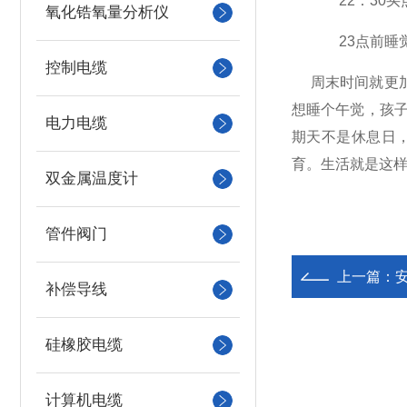
22：30买
氧化锆氧量分析仪
23点前睡
控制电缆
周末时间就更加
想睡个午觉，孩
电力电缆
期天不是休息日
育。生活就是这
双金属温度计
管件阀门
上一篇：
补偿导线
硅橡胶电缆
计算机电缆