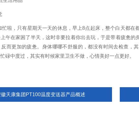
点生活用品
觉
忙啦，只有星期天一天的休息，早上8点起床，整个白天都在都
子上午在家困了半天，这时非要拉着你出去玩，于是带着疲惫的身
，反而更加的疲惫。身体哪哪不舒服的，都没有时间去检查，其
样忙碌中度过，其实有时候家里卫生不做，心情美好一点更好。
安徽天康集团PT100温度变送器产品概述