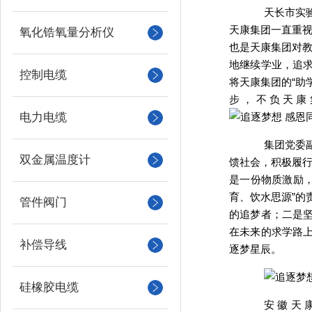
天长市实
天康集团一直重视
氧化锆氧量分析仪
也是天康集团对教
地继续学业，追
控制电缆
将天康集团的“助
步，不负天康
电力电缆
集团党委
双金属温度计
馈社会，积极履行
是一份物质激励，
育、饮水思源”的
管件阀门
的追梦者；二是
在未来的求学路上
补偿导线
逐梦星辰。
硅橡胶电缆
安徽天