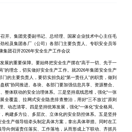
顺利召开。集团党委副书记、总经理、国家企业技术中心主任毛
李劲松及集团各厂（公司）各部门主要负责人、专职安全员等
发展的重要保障。要始终把安全生产摆在“高于一切、先于一
"的理念，切实做好安全生产工作。就2026年集团安全生产
部门的主要负责人，要切实担负起“第一责任人"的职责，做到
盘棋"协同推进。各块、各部门要加强信息共享、资源整合、
同、整体联动的安全治理体系。三是坚持底线思维，强化“一张
展全覆盖、拉网式安全隐患排查整治，用好“三不放过"原则
、动态清零。四是坚持统筹发展，强化“一体化"安全格局。
作，构建多方位、多层次、立体化的安全防控体系。五是坚持
安全生产领导组牵头制定具体方案，拿出具体举措。同时在工
核导向倒逼责任落实、工作落地，从而形成上下联动、齐抓共