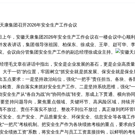
8日上午，安徽天康集团2026年安全生产工作会议在一楼会议中心
并发表讲话，集团领导张祖国、柏保东、徐成业、王举、赵可华、
议。会议由分管集团安全生产工作的副总经理徐成业主持。
经理毛文章在讲话中指出，安全是企业发展的基石，更是企业高质量
、大于一切"的位置，牢固树立“抓安全就是抓发展、保安全就是保全局
出五点要求：一是坚持政治站位，强化“一把手"责任担当。各块、各
自检查、亲自落实来抓好安全生产工作。二是坚持系统思维，强化“一
动安全生产从“各自为战"向“协同作战"转变。形成上下贯通、横向协
。要坚持问题导向，聚焦重点领域、关键环节、高风险区域，持续开
清不放过、责任不落实不放过、整改不到位不放过，真正做到闭环管理
区安全、生产安全、产品质量安全、环保安全、信息安全等各项工
化“一把尺"考核机制。把安全生产作为各块绩效考核的重点，要求由
“安全绩效工资"系数，将安全生产与员工工资直接挂钩，以鲜明的考