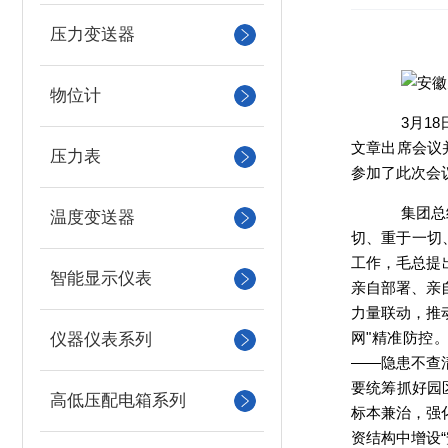
压力变送器
物位计
3月1
文章出席会议
压力表
参加了此次会
集团总
温度变送器
切、重于一切
工作，毛总提
智能显示仪表
亲自部署、亲
力量联动，推
网"精准防控
仪器仪表系列
——隐患不查
要统筹抓好园
高低压配电箱系列
标本兼治，强
资结构中增设